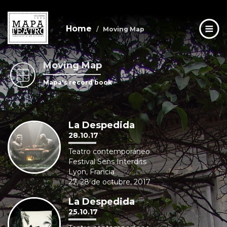
Home
Moving Map
Moving Map
Skip
to
Mapa's record book
main
content
La Despedida
28.10.17
Teatro contemporáneo
Festival Sens Interdits
Lyon, Francia
27, 28 de octubre, 2017
La Despedida
25.10.17