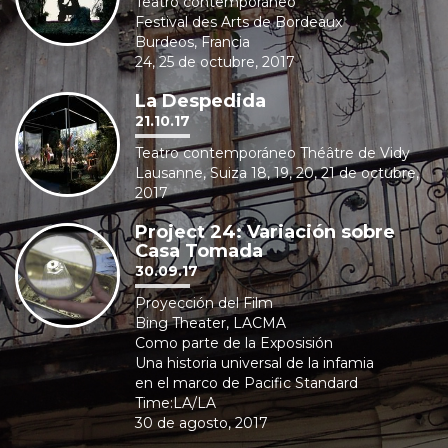
Teatro contemporáneo
Festival des Arts de Bordeaux
Burdeos, Francia
24, 25 de octubre, 2017
La Despedida
21.10.17
Teatro contemporáneo Théâtre de Vidy
Lausanne, Suiza 18, 19, 20, 21 de octubre,
2017
Project 24: Variación sobre
Casa Tomada
30.09.17
Proyección del Film
Bing Theater, LACMA
Como parte de la Exposisión
Una historia universal de la infamia
en el marco de Pacific Standard
Time:LA/LA
30 de agosto, 2017