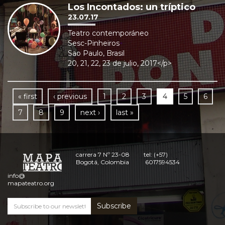
Los Incontados: un tríptico
23.07.17
Teatro contemporáneo
Sesc-Pinheiros
Sao Paulo, Brasil
20, 21, 22, 23 de julio, 2017</p>
« first
‹ previous
1
2
3
4
5
6
7
8
9
next ›
last »
carrera 7 Nº 23-08
tel: (+57)
Bogotá, Colombia
6017594534
info@
mapateatro.org
Subscribe
Subscribe