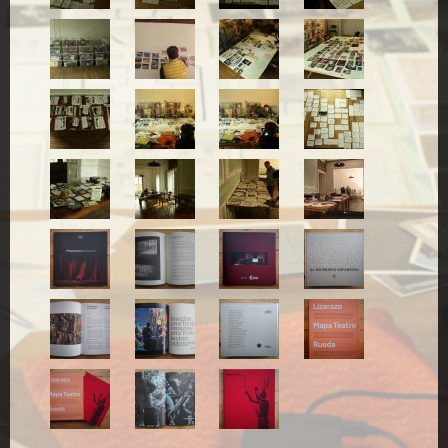
9.jpg
9A.jpg
9B.jpg
9C.jpg
9E.jpg
9F.jpg
9G.jpg
10.jpg
11.jpg
11A.jpg
12.jpg
13.jpg
1.png
2.png
3.png
8.png
7.png
9.png
10.png
4.png
11.png
6.png
5.png