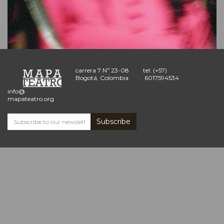
carrera 7 Nº 23-08
tel: (+57)
Bogotá, Colombia
6017594534
info@
mapateatro.org
Subscribe
Subscribe
and
receive
the
Mapa
Teatro
news
*