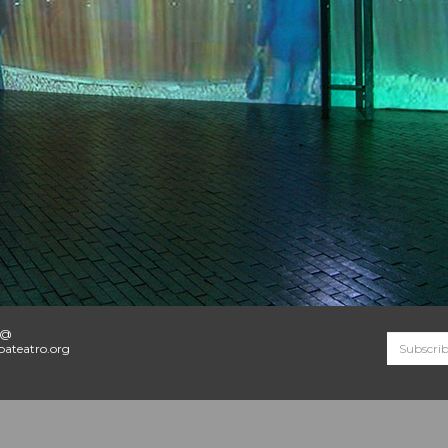
o@
ateatro.org