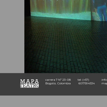
carrera 7 Nº 23-08
tel: (+57)
inf
Bogotá, Colombia
6017594534
map