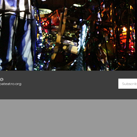
o@
ateatro.org