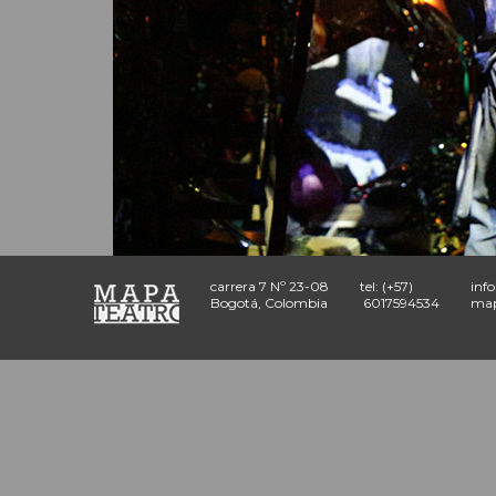
carrera 7 Nº 23-08
tel: (+57)
inf
Bogotá, Colombia
6017594534
map