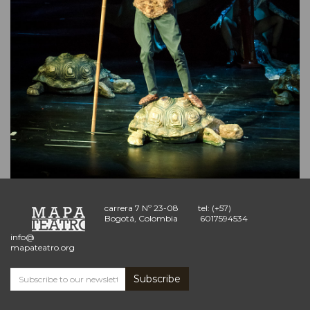
carrera 7 Nº 23-08
tel: (+57)
Bogotá, Colombia
6017594534
info@
mapateatro.org
Subscribe
Subscribe
and