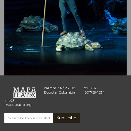
carrera 7 Nº 23-08
tel: (+57)
Bogotá, Colombia
6017594534
info@
mapateatro.org
Subscribe
Subscribe
and