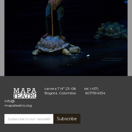
carrera 7 Nº 23-08
tel: (+57)
Bogotá, Colombia
6017594534
info@
mapateatro.org
Subscribe
Subscribe
and