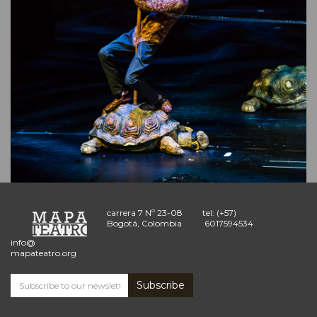
carrera 7 Nº 23-08
tel: (+57)
Bogotá, Colombia
6017594534
info@
mapateatro.org
Subscribe
Subscribe
and