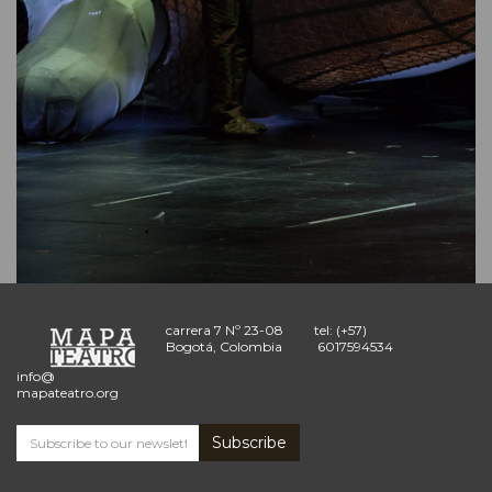
carrera 7 Nº 23-08
tel: (+57)
Bogotá, Colombia
6017594534
info@
mapateatro.org
Subscribe
Subscribe
and