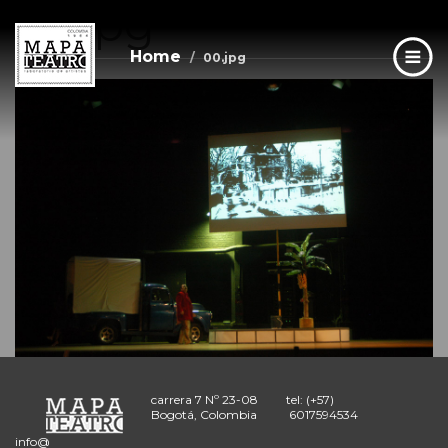
00.jpg
Skip
to
main
Home
00.jpg
content
carrera 7 Nº 23-08
tel: (+57)
Bogotá, Colombia
6017594534
info@