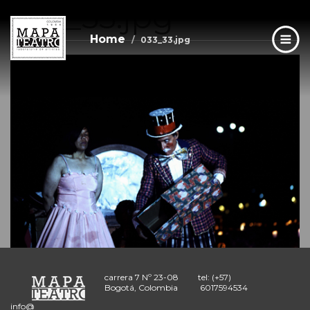
033_33.jpg
Skip
to
main
Home
033_33.jpg
content
carrera 7 Nº 23-08
tel: (+57)
Bogotá, Colombia
6017594534
info@