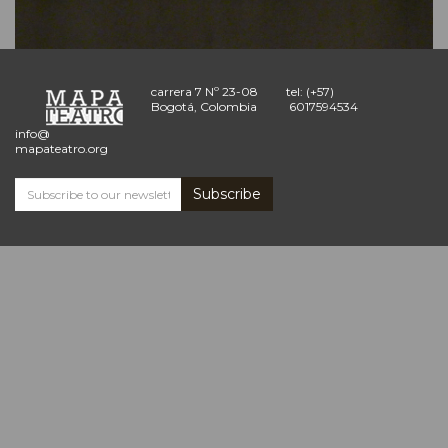
carrera 7 Nº 23-08
tel: (+57)
Bogotá, Colombia
6017594534
info@
mapateatro.org
Subscribe
Subscribe
and
receive
the
Mapa
Teatro
news
*