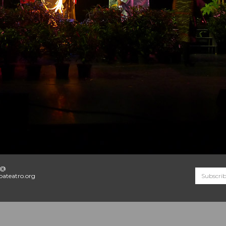
o@
ateatro.org