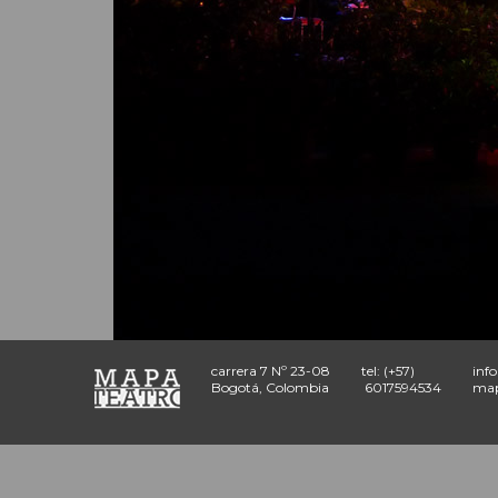
carrera 7 Nº 23-08
tel: (+57)
inf
Bogotá, Colombia
6017594534
map