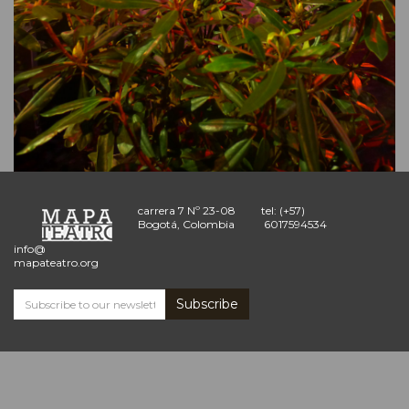
carrera 7 Nº 23-08
tel: (+57)
Bogotá, Colombia
6017594534
info@
mapateatro.org
Subscribe
Subscribe
and
receive
the
Mapa
Teatro