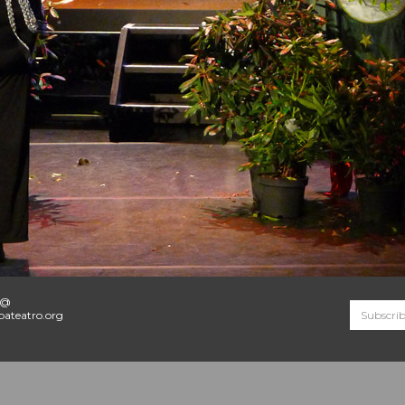
o@
ateatro.org