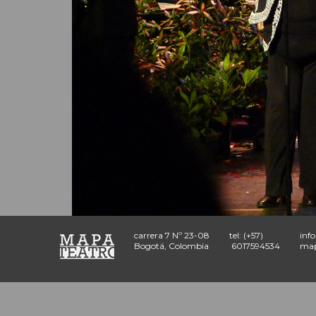
carrera 7 Nº 23-08
tel: (+57)
inf
Bogotá, Colombia
6017594534
map