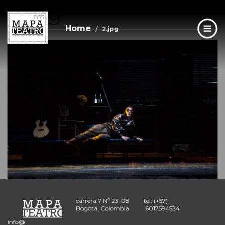
2.jpg
Skip
to
main
Home
2.jpg
content
carrera 7 Nº 23-08
tel: (+57)
Bogotá, Colombia
6017594534
info@