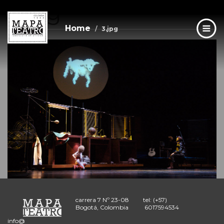
3.jpg
Skip
to
main
Home
3.jpg
content
carrera 7 Nº 23-08
tel: (+57)
Bogotá, Colombia
6017594534
info@