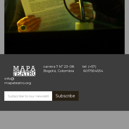
carrera 7 Nº 23-08
tel: (+57)
Bogotá, Colombia
6017594534
info@
mapateatro.org
Subscribe
Subscribe
and
receive
the
Mapa
Teatro