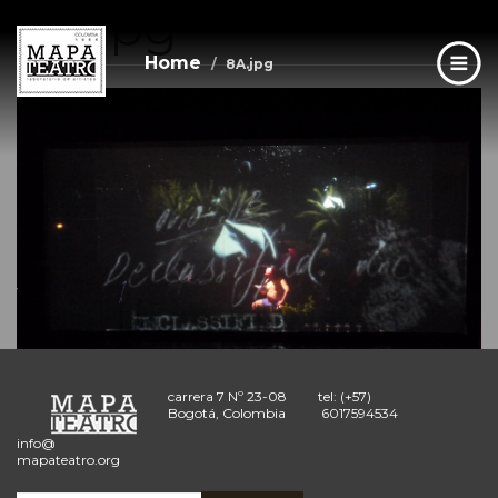
8A.jpg
Skip
to
main
Home
8A.jpg
content
carrera 7 Nº 23-08
tel: (+57)
Bogotá, Colombia
6017594534
info@
mapateatro.org