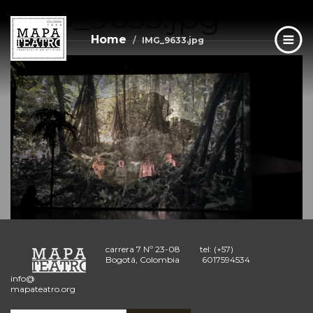
IMG_9633.jpg
Skip
to
main
Home
IMG_9633.jpg
content
carrera 7 Nº 23-08
tel: (+57)
Bogotá, Colombia
6017594534
info@
mapateatro.org