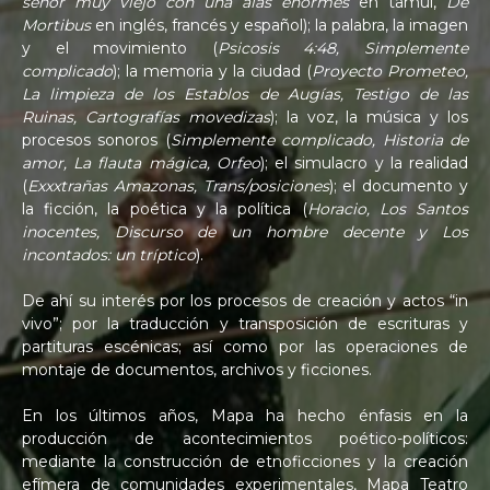
señor muy viejo con una alas enormes
en tamul,
De
Mortibus
en inglés, francés y español); la palabra, la imagen
y el movimiento (
Psicosis 4:48, Simplemente
complicado
); la memoria y la ciudad (
Proyecto Prometeo,
La limpieza de los Establos de Augías, Testigo de las
Ruinas, Cartografías movedizas
); la voz, la música y los
procesos sonoros (
Simplemente complicado, Historia de
amor, La flauta mágica, Orfeo
); el simulacro y la realidad
(
Exxxtrañas Amazonas, Trans/posiciones
); el documento y
la ficción, la poética y la política (
Horacio, Los Santos
inocentes, Discurso de un hombre decente y Los
incontados: un tríptico
).
De ahí su interés por los procesos de creación y actos “in
vivo”; por la traducción y transposición de escrituras y
partituras escénicas; así como por las operaciones de
montaje de documentos, archivos y ficciones.
En los últimos años, Mapa ha hecho énfasis en la
producción de acontecimientos poético-políticos:
mediante la construcción de etnoficciones y la creación
efímera de comunidades experimentales, Mapa Teatro