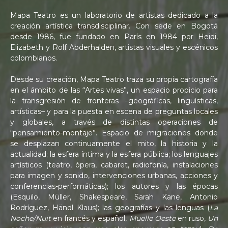
Mapa Teatro es un laboratorio de artistas dedicado a la
creación artística transdisciplinar. Con sede en Bogotá
desde 1986, fue fundado en París en 1984 por Heidi,
Elizabeth y Rolf Abderhalden, artistas visuales y escénicos
colombianos.
Desde su creación, Mapa Teatro traza su propia cartografía
en el ámbito de las “Artes vivas”, un espacio propicio para
la transgresión de fronteras –geográficas, lingüísticas,
artísticas– y para la puesta en escena de preguntas locales
y globales, a través de distintas operaciones de
“pensamiento-montaje”. Espacio de migraciones donde
se desplazan continuamente el mito, la historia y la
actualidad; la esfera íntima y la esfera pública; los lenguajes
artísticos (teatro, ópera, cabaret, radiofonía, instalaciones
para imagen y sonido, intervenciones urbanas, acciones y
conferencias-perfomáticas); los autores y las épocas
(Esquilo, Müller, Shakespeare, Sarah Kane, Antonio
Rodríguez, Händl Klaus); las geografías y las lenguas (
La
Noche/Nuit
en francés y español,
Muelle Oeste
en ruso,
Un