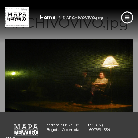
5-
Skip
to
main
ARCHIVOVIVO.jpg
Home
5-ARCHIVOVIVO.jpg
content
carrera 7 Nº 23-08
tel: (+57)
Bogotá, Colombia
6017594534
info@