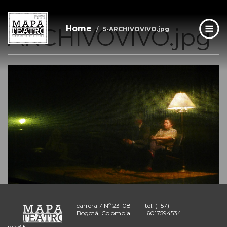
5-
Skip
to
main
ARCHIVOVIVO.jpg
Home
5-ARCHIVOVIVO.jpg
content
carrera 7 Nº 23-08
tel: (+57)
Bogotá, Colombia
6017594534
info@