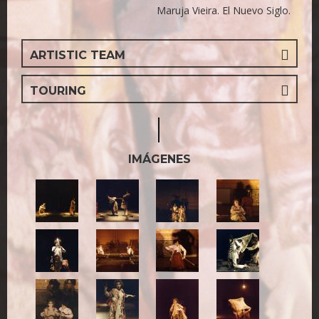
Maruja Vieira. El Nuevo Siglo.
ARTISTIC TEAM
TOURING
IMÁGENES
1.jpg
4.jpg
2.jpg
5.jpg
6.jpg
7.jpg
8.jpg
9.jpg
10.jpg
11.jpg
12.jpg
13.jpg