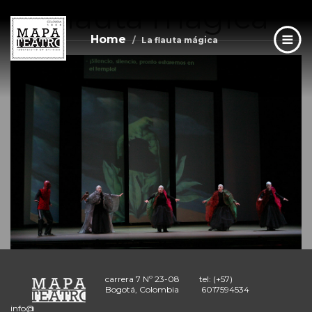
La flauta mágica
Skip
to
main
Home
La flauta mágica
content
carrera 7 Nº 23-08
tel: (+57)
Bogotá, Colombia
6017594534
info@