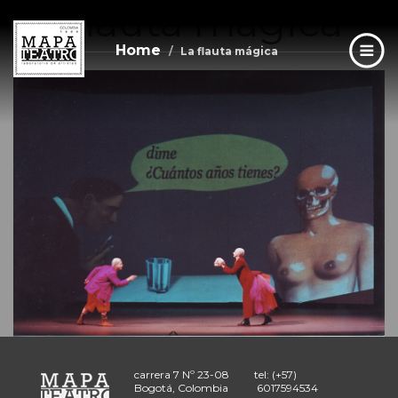
La flauta mágica
Skip
to
main
Home
La flauta mágica
content
carrera 7 Nº 23-08
tel: (+57)
Bogotá, Colombia
6017594534