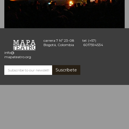
carrera 7 Nº 23-08
tel: (+57)
Bogotá, Colombia
6017594534
info@
mapateatro.org
Suscríbete
Subscribe
and
receive
the
Mapa
Teatro
news
*