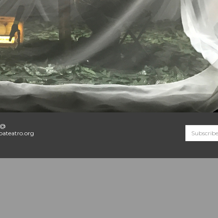
o@
ateatro.org