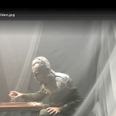
a_®FotoRolfAbderha
lden.jpg