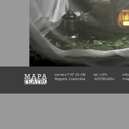
carrera 7 Nº 23-08
tel: (+57)
inf
Bogotá, Colombia
6017594534
map