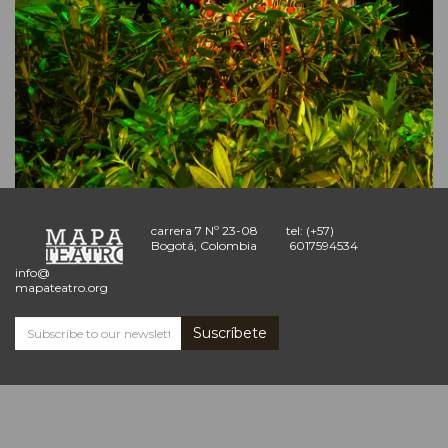
carrera 7 Nº 23-08
tel: (+57)
Bogotá, Colombia
6017594534
info@
mapateatro.org
Suscríbete
Subscribe
and
receive
the
Mapa
Teatro