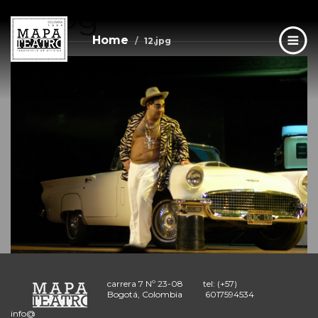
12.jpg
Skip
to
main
Home
12.jpg
content
carrera 7 Nº 23-08
tel: (+57)
Bogotá, Colombia
6017594534
info@