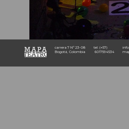
carrera 7 Nº 23-08
tel: (+57)
inf
Bogotá, Colombia
6017594534
map