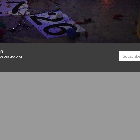
o@
ateatro.org