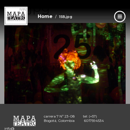
15B.jpg
Skip
to
main
Home
15B.jpg
content
carrera 7 Nº 23-08
tel: (+57)
Bogotá, Colombia
6017594534
info@