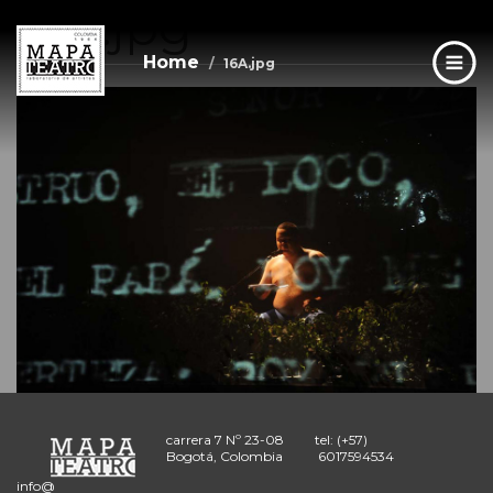
16A.jpg
Skip
to
main
Home
16A.jpg
content
carrera 7 Nº 23-08
tel: (+57)
Bogotá, Colombia
6017594534
info@