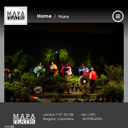
16.jpg
Skip
to
main
Home
16.jpg
content
carrera 7 Nº 23-08
tel: (+57)
Bogotá, Colombia
6017594534
info@