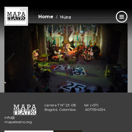
16.jpg
Skip
to
main
Home
16.jpg
content
carrera 7 Nº 23-08
tel: (+57)
Bogotá, Colombia
6017594534
info@
mapateatro.org