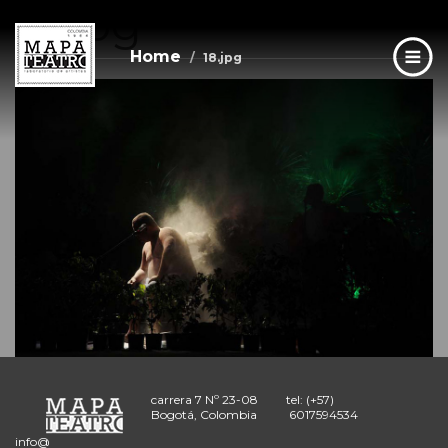
18.jpg
Skip
to
main
Home
18.jpg
content
carrera 7 Nº 23-08
tel: (+57)
Bogotá, Colombia
6017594534
info@