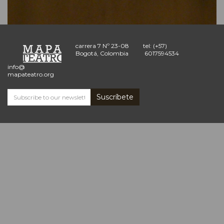
carrera 7 Nº 23-08
tel: (+57)
Bogotá, Colombia
6017594534
info@
mapateatro.org
Suscríbete
Subscribe
and
receive
the
Mapa
Teatro
news
*