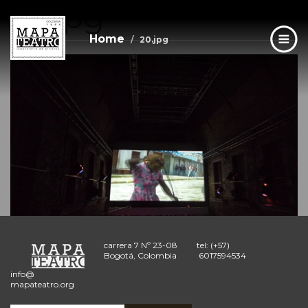
20.jpg
Skip
to
main
Home
20.jpg
content
carrera 7 Nº 23-08
tel: (+57)
Bogotá, Colombia
6017594534
info@
mapateatro.org