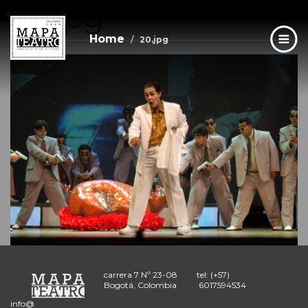
20.jpg
Skip
to
main
Home
20.jpg
content
carrera 7 Nº 23-08
tel: (+57)
Bogotá, Colombia
6017594534
info@