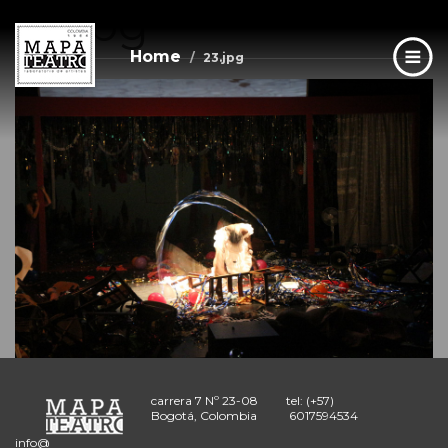
23.jpg
Skip
to
main
Home
23.jpg
content
carrera 7 Nº 23-08
tel: (+57)
Bogotá, Colombia
6017594534
info@