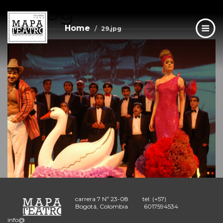
29.jpg
Skip
to
main
Home
29.jpg
content
carrera 7 Nº 23-08
tel: (+57)
Bogotá, Colombia
6017594534
info@