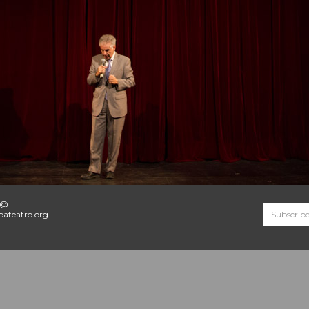
o@
ateatro.org