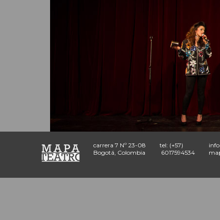
carrera 7 Nº 23-08
tel: (+57)
inf
Bogotá, Colombia
6017594534
map