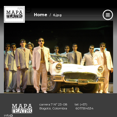
6.jpg
Skip
to
main
Home
6.jpg
content
carrera 7 Nº 23-08
tel: (+57)
Bogotá, Colombia
6017594534
info@