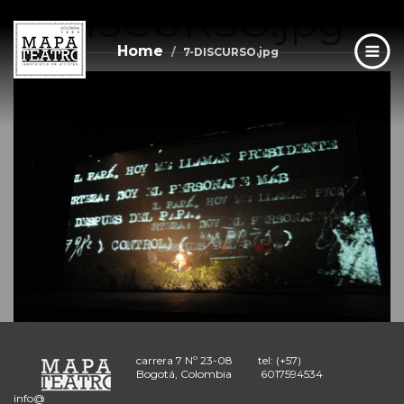
7-DISCURSO.jpg
Skip
to
main
Home
7-DISCURSO.jpg
content
carrera 7 Nº 23-08
tel: (+57)
Bogotá, Colombia
6017594534
info@