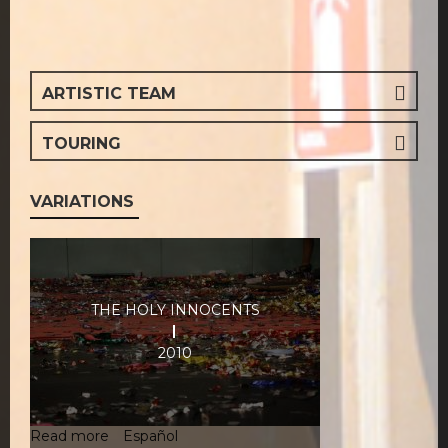
ARTISTIC TEAM
TOURING
VARIATIONS
THE HOLY INNOCENTS
2010
Read more
about
Español