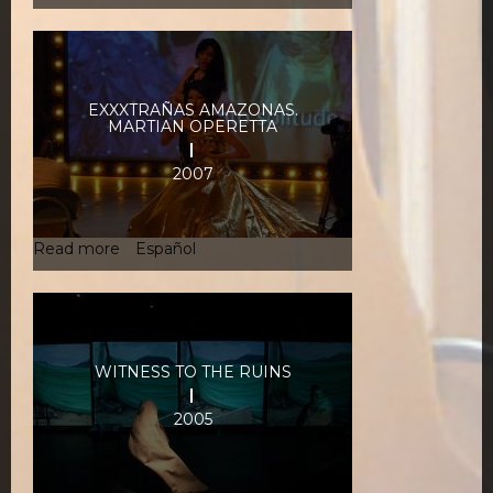
The
Holy
Innocents
EXXXTRAÑAS AMAZONAS.
MARTIAN OPERETTA
2007
Read more
about
Español
Exxxtrañas
Amazonas.
Martian
Operetta
WITNESS TO THE RUINS
2005