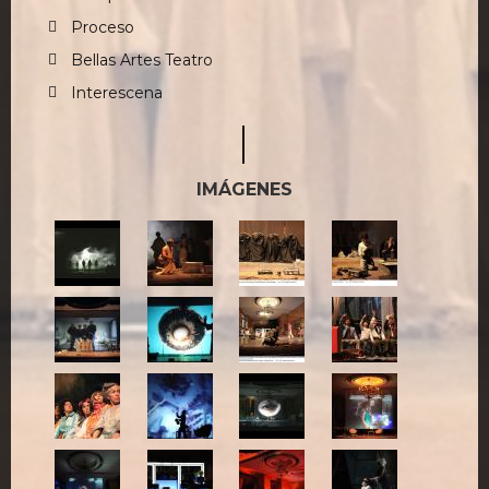
Proceso
Bellas Artes Teatro
Interescena
IMÁGENES
1-
2-
3-
4-
NIELSOL.jpg
NIELSOL.jpg
NIELSOL.jpg
NIELSOL.jpg
5-
6-
7-
8-
NIELSOL.jpg
NIELSOL.jpg
NIELSOL.jpg
NIELSOL.jpg
9-
10-
11-
12-
NIELSOL.jpg
NIELSOL.jpg
NIELSOL.jpg
NIELSOL.jpg
13-
14-
15-
16-
NIELSOL.jpg
NIELSOL.jpg
NIELSOL.jpg
NIELSOL.jpg