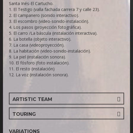
Santa Inés-El Cartucho.
1.
El Testigo (valla fachada carrera 7 y calle 23).
2.
El campanero (sonido interactivo).
3.
El escombro (video-sonido-instalación).
4.
Los pasos (proyección fotográfica).
5.
El carro /La báscula (instalación interactiva).
6.
La botella (objeto interactivo).
7.
La casa (videoproyección).
8.
La habitación (video-sonido-instalación).
9.
La piel (instalación sonora).
10.
El fósforo (foto instalación).
11.
El resto (instalación)
12.
La voz (instalación sonora).
ARTISTIC TEAM
TOURING
VARIATIONS