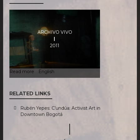
ARCHIVO VIVO
2011
Read more
about
English
Archivo
vivo
RELATED LINKS
Rubén Yepes: C’undúa: Activist Art in
Downtown Bogotá