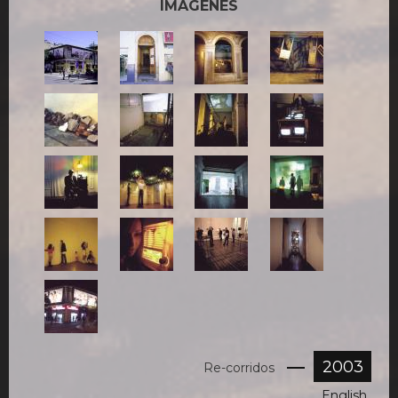
IMÁGENES
Re-
Re-
3-
4-
corridos
corridos
RECORRIDOS.jpg
RECORRIDOS.jpg
5-
6-
7-
8-
RECORRIDOS.jpg
RECORRIDOS.jpg
RECORRIDOS.jpg
RECORRIDOS.jpg
10-
11-
12-
13-
RECORRIDOS.jpg
RECORRIDOS.jpg
RECORRIDOS.jpg
RECORRIDOS.jpg
14-
15-
16-
17-
RECORRIDOS.jpg
RECORRIDOS.jpg
RECORRIDOS.jpg
RECORRIDOS.jpg
18-
RECORRIDOS.jpg
2003
Re-corridos
English